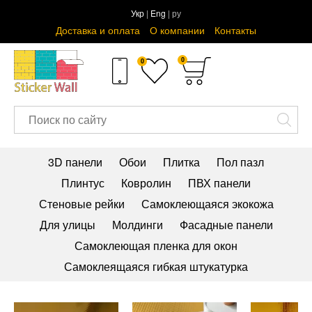
Укр
|
Eng
| ру
Доставка и оплата
О компании
Контакты
0
0
3D панели
Обои
Плитка
Пол пазл
Плинтус
Ковролин
ПВХ панели
Стеновые рейки
Самоклеющаяся экокожа
Для улицы
Молдинги
Фасадные панели
Самоклеющая пленка для окон
Самоклеящаяся гибкая штукатурка