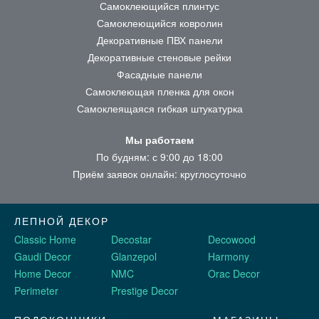
Самоклеющийся плинтус
Самоклеющийся ковролин
Декоративные ПВХ панели
Декоративные стеновые рейки
Фасадные панели
Самоклеющая пленка для окон
Самоклеящаяся гибкая штукатурка
Мы работаем
По будням: с 9:00 до 18:00
Приём заявок онлайн: круглосуточно
ЛЕПНОЙ ДЕКОР
Classic Home
Decostar
Decowood
Gaudi Decor
Glanzepol
Harmony
Home Decor
NMC
Orac Decor
Perimeter
Prestige Decor