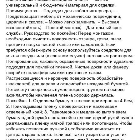
универсальный и бюджетный материал для отделки.
Преимущества: – Подходит для любого интерьера; –
Предотвращает мебель от механических повреждений,
царапин и сколов; – Можно легко заменить; – Высокая
износостойкость; – Простой монтаж; – Длительный срок
службы. Руководство по поклейке: Перед монтажом
необходимо очистить поверхность от жира, грязи, пыли,
протрите насухо чистой тканью или салфеткой. Если
требуется обезжирьте основу воспользуйтесь средством для
мытья посуды или (в сложном случае) щелочным раствором.
Полированные, лаковые, окрашенные поверхности идеально
подходят для поклейки пленкой. Чистые доски или фанеру
покройте полиэфирным или грунтовым лаком.
Растрескавшуюся и неровную поверхность обработайте
шпаклевкой для дерева и отшлифуйте наждачной бумагой.
Потом эту поверхность нужно покрыть грунтом на основе
акрила,чтобы наклееная пленка хорошо держалась.
Поклейка: 1. Отделяем бумагу от пленки примерно на 4-5см;
2. Прикладываем пленку к поверхности и наклеиваем
отделенный край; 3. Равномерно и медленно вытягиваем
бумагу одной рукой с оставшейся пленки другой рукой нужно
разглаживать плёнку мягкой тряпкой или полотенцем. Чтобы
избежать появления пузырей необходимо двигаться от
центра к краю пленки. Если всё-таки пузыри останутся, их
нужно будет аккуратно проколоть иглой, выпустив, таким