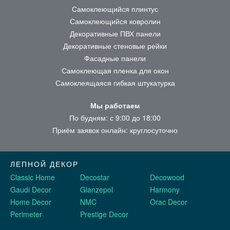
Самоклеющийся плинтус
Самоклеющийся ковролин
Декоративные ПВХ панели
Декоративные стеновые рейки
Фасадные панели
Самоклеющая пленка для окон
Самоклеящаяся гибкая штукатурка
Мы работаем
По будням: с 9:00 до 18:00
Приём заявок онлайн: круглосуточно
ЛЕПНОЙ ДЕКОР
Classic Home
Decostar
Decowood
Gaudi Decor
Glanzepol
Harmony
Home Decor
NMC
Orac Decor
Perimeter
Prestige Decor