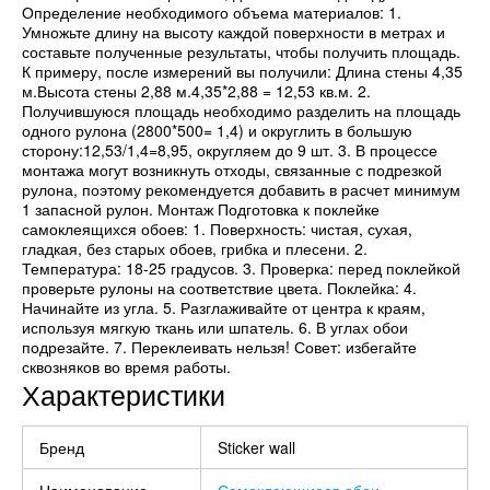
Определение необходимого объема материалов: 1.
Умножьте длину на высоту каждой поверхности в метрах и
составьте полученные результаты, чтобы получить площадь.
К примеру, после измерений вы получили: Длина стены 4,35
м.Высота стены 2,88 м.4,35*2,88 = 12,53 кв.м. 2.
Получившуюся площадь необходимо разделить на площадь
одного рулона (2800*500= 1,4) и округлить в большую
сторону:12,53/1,4=8,95, округляем до 9 шт. 3. В процессе
монтажа могут возникнуть отходы, связанные с подрезкой
рулона, поэтому рекомендуется добавить в расчет минимум
1 запасной рулон. Монтаж Подготовка к поклейке
самоклеящихся обоев: 1. Поверхность: чистая, сухая,
гладкая, без старых обоев, грибка и плесени. 2.
Температура: 18-25 градусов. 3. Проверка: перед поклейкой
проверьте рулоны на соответствие цвета. Поклейка: 4.
Начинайте из угла. 5. Разглаживайте от центра к краям,
используя мягкую ткань или шпатель. 6. В углах обои
подрезайте. 7. Переклеивать нельзя! Совет: избегайте
сквозняков во время работы.
Характеристики
Бренд
Sticker wall
Наименование
Самоклеющиеся обои