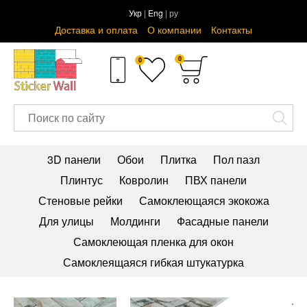
Укр
|
Eng
| ру
Доставка и оплата
О компании
Контакты
0
0
3D панели
Обои
Плитка
Пол пазл
Плинтус
Ковролин
ПВХ панели
Стеновые рейки
Самоклеющаяся экокожа
Для улицы
Молдинги
Фасадные панели
Самоклеющая пленка для окон
Самоклеящаяся гибкая штукатурка