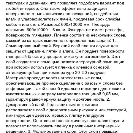
текстурах и дизайнах, что позволяет подобрать вариант под
любой интерьер. Она также эффективно защищает
поверхности от механических повреждений, воздействия
влаги и ультрафиолетовых лучей, продлевая срок службы
мебели или стен. Размеры: 600х10000 мм. Площадь
покрытия: 600х10000 – 6 кв. м. Фактура: не имеет рельефа,
поверхность глянцевая. Пленка состоит из нескольких слоев,
каждый из которых выполняет определенные задачи: 1.
Ламинированный слой. Верхний слой пленки служит для
защиты от царапин, пятен и влаги. Он придает поверхности
глянцевый блеск и упрощает очистку от загрязнений. Этот
слой создается с помощью низкотемпературной ламинации,
при которой используется пленка с клеевой основой,
активирующейся при температуре 30–50 градусов.
Материал проходит через нагревательные валы,
обеспечивающие прочное сцепление с базовым слоем без
деформации. Такой способ идеально подходит для тонких и
чувствительных к нагреву материалов толщиной 0,05 мм,
гарантируя равномерную защиту и долговечность. 2.
Декоративный слой. Под защитным покрытием
располагается слой с декоративным рисунком или текстурой,
имитирующей дерево, мрамор, плитку или другие
поверхности. Он отвечает за эстетическую составляющую и
позволяет использовать пленку в различных интерьерных
решениях. 3. Фольгированный слой. Этот слой повышает