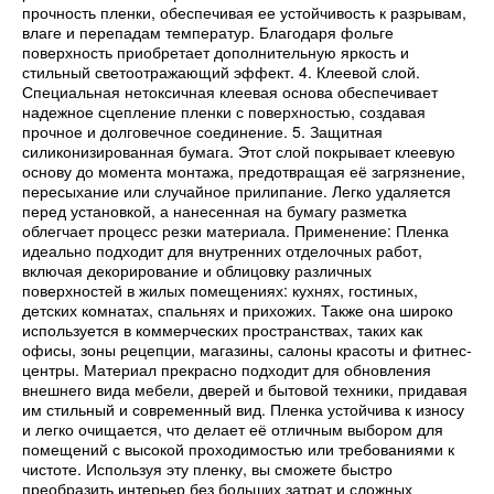
прочность пленки, обеспечивая ее устойчивость к разрывам,
влаге и перепадам температур. Благодаря фольге
поверхность приобретает дополнительную яркость и
стильный светоотражающий эффект. 4. Клеевой слой.
Специальная нетоксичная клеевая основа обеспечивает
надежное сцепление пленки с поверхностью, создавая
прочное и долговечное соединение. 5. Защитная
силиконизированная бумага. Этот слой покрывает клеевую
основу до момента монтажа, предотвращая её загрязнение,
пересыхание или случайное прилипание. Легко удаляется
перед установкой, а нанесенная на бумагу разметка
облегчает процесс резки материала. Применение: Пленка
идеально подходит для внутренних отделочных работ,
включая декорирование и облицовку различных
поверхностей в жилых помещениях: кухнях, гостиных,
детских комнатах, спальнях и прихожих. Также она широко
используется в коммерческих пространствах, таких как
офисы, зоны рецепции, магазины, салоны красоты и фитнес-
центры. Материал прекрасно подходит для обновления
внешнего вида мебели, дверей и бытовой техники, придавая
им стильный и современный вид. Пленка устойчива к износу
и легко очищается, что делает её отличным выбором для
помещений с высокой проходимостью или требованиями к
чистоте. Используя эту пленку, вы сможете быстро
преобразить интерьер без больших затрат и сложных