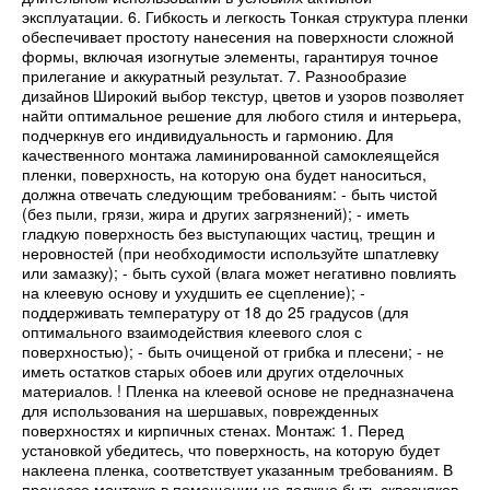
эксплуатации. 6. Гибкость и легкость Тонкая структура пленки
обеспечивает простоту нанесения на поверхности сложной
формы, включая изогнутые элементы, гарантируя точное
прилегание и аккуратный результат. 7. Разнообразие
дизайнов Широкий выбор текстур, цветов и узоров позволяет
найти оптимальное решение для любого стиля и интерьера,
подчеркнув его индивидуальность и гармонию. Для
качественного монтажа ламинированной самоклеящейся
пленки, поверхность, на которую она будет наноситься,
должна отвечать следующим требованиям: - быть чистой
(без пыли, грязи, жира и других загрязнений); - иметь
гладкую поверхность без выступающих частиц, трещин и
неровностей (при необходимости используйте шпатлевку
или замазку); - быть сухой (влага может негативно повлиять
на клеевую основу и ухудшить ее сцепление); -
поддерживать температуру от 18 до 25 градусов (для
оптимального взаимодействия клеевого слоя с
поверхностью); - быть очищеной от грибка и плесени; - не
иметь остатков старых обоев или других отделочных
материалов. ! Пленка на клеевой основе не предназначена
для использования на шершавых, поврежденных
поверхностях и кирпичных стенах. Монтаж: 1. Перед
установкой убедитесь, что поверхность, на которую будет
наклеена пленка, соответствует указанным требованиям. В
процессе монтажа в помещении не должно быть сквозняков.