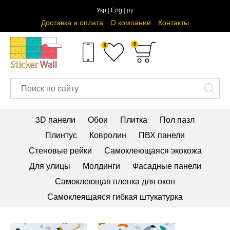
Укр
|
Eng
| ру
Доставка и оплата
О компании
Контакты
0
0
3D панели
Обои
Плитка
Пол пазл
Плинтус
Ковролин
ПВХ панели
Стеновые рейки
Самоклеющаяся экокожа
Для улицы
Молдинги
Фасадные панели
Самоклеющая пленка для окон
Самоклеящаяся гибкая штукатурка