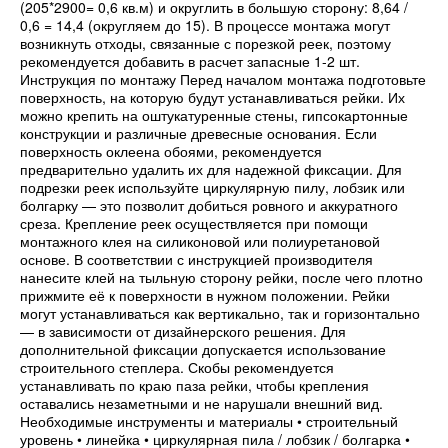
(205*2900= 0,6 кв.м) и округлить в большую сторону: 8,64 /
0,6 = 14,4 (округляем до 15). В процессе монтажа могут
возникнуть отходы, связанные с порезкой реек, поэтому
рекомендуется добавить в расчет запасные 1-2 шт.
Инструкция по монтажу Перед началом монтажа подготовьте
поверхность, на которую будут устанавливаться рейки. Их
можно крепить на оштукатуренные стены, гипсокартонные
конструкции и различные древесные основания. Если
поверхность оклеена обоями, рекомендуется
предварительно удалить их для надежной фиксации. Для
подрезки реек используйте циркулярную пилу, лобзик или
болгарку — это позволит добиться ровного и аккуратного
среза. Крепление реек осуществляется при помощи
монтажного клея на силиконовой или полиуретановой
основе. В соответствии с инструкцией производителя
нанесите клей на тыльную сторону рейки, после чего плотно
прижмите её к поверхности в нужном положении. Рейки
могут устанавливаться как вертикально, так и горизонтально
— в зависимости от дизайнерского решения. Для
дополнительной фиксации допускается использование
строительного степлера. Скобы рекомендуется
устанавливать по краю паза рейки, чтобы крепления
оставались незаметными и не нарушали внешний вид.
Необходимые инструменты и материалы • строительный
уровень • линейка • циркулярная пила / лобзик / болгарка •