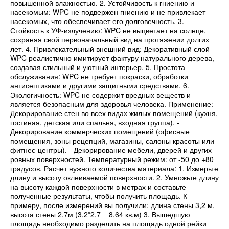
повышенной влажностью. 2. Устойчивость к гниению и
насекомым: WPC не подвержен гниению и не привлекает
насекомых, что обеспечивает его долговечность. 3.
Стойкость к УФ-излучению: WPC не выцветает на солнце,
сохраняя свой первоначальный вид на протяжении долгих
лет. 4. Привлекательный внешний вид: Декоративный слой
WPC реалистично имитирует фактуру натурального дерева,
создавая стильный и уютный интерьер. 5. Простота
обслуживания: WPC не требует покраски, обработки
антисептиками и другими защитными средствами. 6.
Экологичность: WPC не содержит вредных веществ и
является безопасным для здоровья человека. Применение: -
Декорирование стен во всех видах жилых помещений (кухня,
гостиная, детская или спальня, входная группа). -
Декорирование коммерческих помещений (офисные
помещения, зоны рецепций, магазины, салоны красоты или
фитнес-центры). - Декорирование мебели, дверей и других
ровных поверхностей. Температурный режим: от -50 до +80
градусов. Расчет нужного количества материала: 1. Измерьте
длину и высоту оклеиваемой поверхности. 2. Умножьте длину
на высоту каждой поверхности в метрах и составьте
полученные результаты, чтобы получить площадь. К
примеру, после измерений вы получили: длина стены 3,2 м,
высота стены 2,7м (3,2*2,7 = 8,64 кв.м) 3. Вышедшую
площадь необходимо разделить на площадь одной рейки