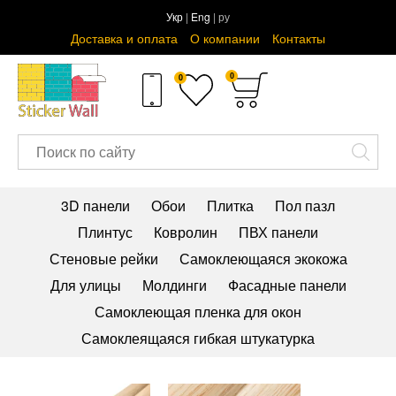
Укр
|
Eng
| ру
Доставка и оплата
О компании
Контакты
0
0
3D панели
Обои
Плитка
Пол пазл
Плинтус
Ковролин
ПВХ панели
Стеновые рейки
Самоклеющаяся экокожа
Для улицы
Молдинги
Фасадные панели
Самоклеющая пленка для окон
Самоклеящаяся гибкая штукатурка