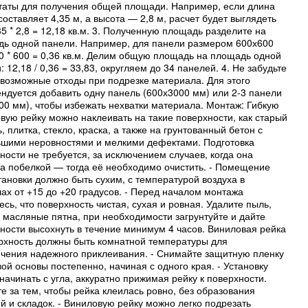
таты для получения общей площади. Например, если длина
составляет 4,35 м, а высота — 2,8 м, расчет будет выглядеть
,35 * 2,8 = 12,18 кв.м. 3. Полученную площадь разделите на
ь одной панели. Например, для панели размером 600х600
0 * 600 = 0,36 кв.м. Делим общую площадь на площадь одной
: 12,18 / 0,36 = 33,83, округляем до 34 панелей. 4. Не забудьте
 возможные отходы при подрезке материала. Для этого
ндуется добавить одну панель (600х3000 мм) или 2-3 панели
00 мм), чтобы избежать нехватки материала. Монтаж: Гибкую
вую рейку можно наклеивать на такие поверхности, как старый
, плитка, стекло, краска, а также на грунтованный бетон с
шими неровностями и мелкими дефектами. Подготовка
ности не требуется, за исключением случаев, когда она
а побелкой — тогда её необходимо очистить. - Помещение
тановки должно быть сухим, с температурой воздуха в
ах от +15 до +20 градусов. - Перед началом монтажа
есь, что поверхность чистая, сухая и ровная. Удалите пыль,
и масляные пятна, при необходимости загрунтуйте и дайте
ности высохнуть в течение минимум 4 часов. Виниловая рейка
рхность должны быть комнатной температуры для
чения надежного приклеивания. - Снимайте защитную пленку
вой основы постепенно, начиная с одного края. - Установку
начинать с угла, аккуратно прижимая рейку к поверхности.
е за тем, чтобы рейка клеилась ровно, без образования
й и складок. - Виниловую рейку можно легко подрезать