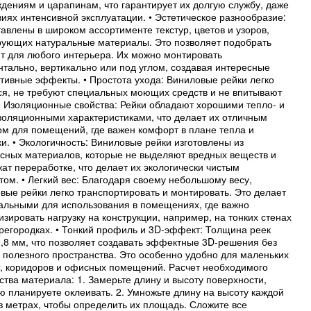
дениям и царапинам, что гарантирует их долгую службу, даже
виях интенсивной эксплуатации. • Эстетическое разнообразие:
авлены в широком ассортименте текстур, цветов и узоров,
ующих натуральные материалы. Это позволяет подобрать
т для любого интерьера. Их можно монтировать
нтально, вертикально или под углом, создавая интересные
тивные эффекты. • Простота ухода: Виниловые рейки легко
ся, не требуют специальных моющих средств и не впитывают
 • Изоляционные свойства: Рейки обладают хорошими тепло- и
золяционными характеристиками, что делает их отличным
м для помещений, где важен комфорт в плане тепла и
ки. • Экологичность: Виниловые рейки изготовлены из
сных материалов, которые не выделяют вредных веществ и
ат переработке, что делает их экологически чистым
том. • Легкий вес: Благодаря своему небольшому весу,
вые рейки легко транспортировать и монтировать. Это делает
альными для использования в помещениях, где важно
зировать нагрузку на конструкции, например, на тонких стенах
регородках. • Тонкий профиль и 3D-эффект: Толщина реек
2,8 мм, что позволяет создавать эффектные 3D-решения без
 полезного пространства. Это особенно удобно для маленьких
, коридоров и офисных помещений. Расчет необходимого
ства материала: 1. Замерьте длину и высоту поверхности,
ю планируете оклеивать. 2. Умножьте длину на высоту каждой
в метрах, чтобы определить их площадь. Сложите все