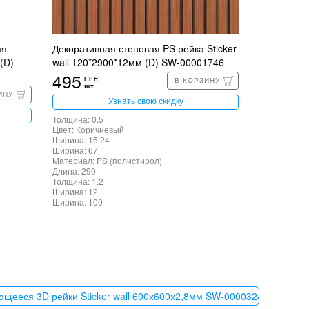
ая
Декоративная стеновая PS рейка Sticker
(D)
wall 120*2900*12мм (D) SW-00001746
495
ГРН
В КОРЗИНУ
шт
ИНУ
Узнать свою скидку
Толщина: 0.5
Цвет: Коричневый
Ширина: 15.24
Ширина: 67
Материал: PS (полистирол)
Длина: 290
Толщина: 1.2
Ширина: 12
Ширина: 100
щееся 3D рейки Sticker wall 600х600х2,8мм SW-00003245 →