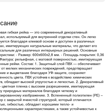
сание
вая гибкая рейка — это современный декоративный
ал, используемый для внутренней отделки стен. Он легко
уется благодаря клеевой основе и доступен в различных
ах, имитирующих натуральные материалы, что делает его
сальным для различных интерьерных решений. Основные
еристики: - Размер: 600x600x2,8 мм. - Площадь покрытия: 0,36
- Фактура: рельефная, с матовой поверхностью, имитирующая
нные рейки. Состав: 1. Защитный слой ПВХ — обеспечивает
 от мелких механических повреждений, предотвращает
ние и выцветание благодаря УФ-защите, сохраняет
нность цвета. ПВХ устойчив к воздействию химических
в, обладает высокой упругостью и легкостью. 2. Декоративный
 цветная пленка с высоким разрешением, имитирующая
ру природных материалов благодаря четкому и
зированному изображению. 3. Вспененный полиэтилен (РЕ) –
р с закрытой ячеистой структурой, который отличается
тью, гибкостью, обладает хорошими тепло- и
золяционными характеристиками, а также устойчивостью к