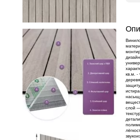
Опи
Винило
матери
монтир
дизайн
универ
характ
кв.м. 
деревя
защиту
истира
насыще
вещест
слой —
тексту
детали
полиме
лёгкос
звукои