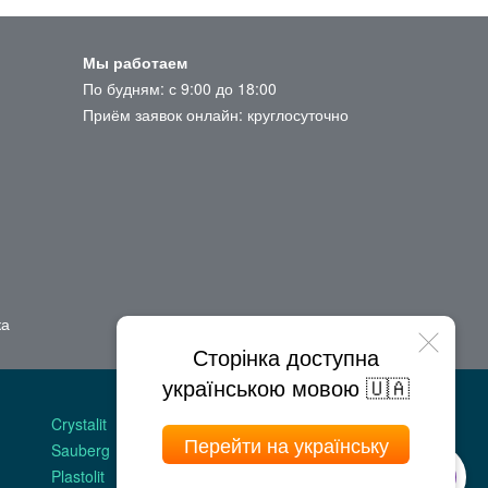
Мы работаем
По будням: с 9:00 до 18:00
Приём заявок онлайн: круглосуточно
ка
Сторінка доступна
українською мовою 🇺🇦
МАГАЗИНЫ
Crystalit
Двери Omis
Перейти на українську
Sauberg
Stickerwall
Онлайн помощь
Plastolit
Жидкие обои
Поможем выбрать
Подскажем наличие