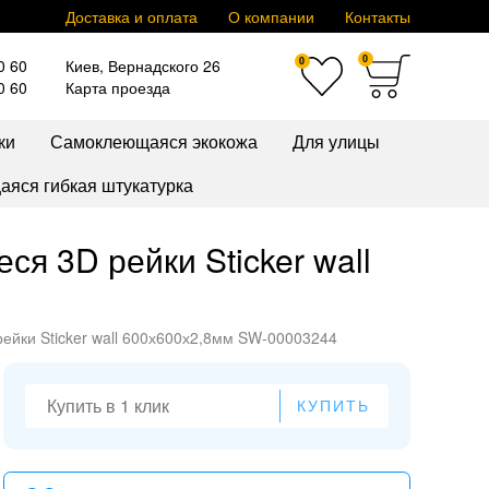
Доставка и оплата
О компании
Контакты
0
0
0 60
Киев, Вернадского 26
0 60
Карта проезда
ки
Самоклеющаяся экокожа
Для улицы
яся гибкая штукатурка
я 3D рейки Sticker wall
йки Sticker wall 600х600х2,8мм SW-00003244
КУПИТЬ