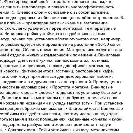
 4. Фольгированный слой – отражает тепловые волны, что
ет снизить теплопотери и повысить энергоэффективность
ния. 5. Клеевой слой – основание с высокой адгезией,
сное для здоровья и обеспечивающее надёжное крепление. 6.
ая плёнка – предотвращает высыхание и загрязнение
го слоя, легко удаляется перед монтажом. Температурные
я: Виниловая рейка устойчива к воздействию высоких
атур, однако при установке вблизи открытого огня, например,
не, рекомендуется монтировать её на расстоянии 30-50 см от
иков тепла. Область применения: Материал используется для
нней отделки жилых и коммерческих помещений. Виниловые
подходят для стен в кухнях, ванных комнатах, гостиных,
х, спальнях и прихожих, а также для офисов, магазинов,
в красоты, фитнес-центров, гостиниц, ресторанов и кафе.
того, они могут применяться для декорирования мебели,
, подоконников и других ровных поверхностей. Преимущества
енности виниловых реек: • Простота монтажа: Виниловые
оснащены клеевым слоем, что делает их установку быстрой и
. Дополнительные материалы не требуются, а рельсы легко
я ножом или ножницами и укладываются встык. При установке
ны процент обрезков минимален. • Влагостойкость: Виниловые
устойчивы к воздействию влаги, поэтому идеально подходят
пользования в таких помещениях, как ванные комнаты и кухни.
 подвержены разбуханию и хорошо противостоят пару и
и. • Долговечность: Рейки устойчивы к износу, механическим