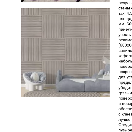
резуль
стены 
так: 4
площад
мм: 60
панели
учесть
рекоме
(600х6
винило
кафель
неболь
поверх
покрыт
для ус
предел
убедит
грязь 
поверх
и пове
обеспе
с клее
лучше 
Следит
пузыре