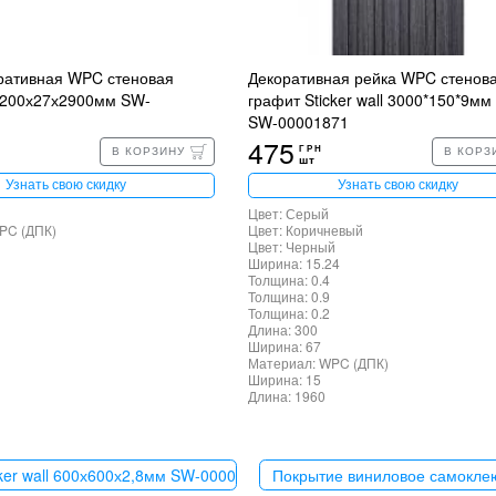
ративная WPC стеновая
Декоративная рейка WPC стенов
ll 200х27х2900мм SW-
графит Sticker wall 3000*150*9мм 
SW-00001871
475
ГРН
В КОРЗИНУ
В КОРЗ
шт
Узнать свою скидку
Узнать свою скидку
Цвет: Серый
PC (ДПК)
Цвет: Коричневый
Цвет: Черный
Ширина: 15.24
Толщина: 0.4
Толщина: 0.9
Толщина: 0.2
Длина: 300
Ширина: 67
Материал: WPC (ДПК)
Ширина: 15
Длина: 1960
ker wall 600х600х2,8мм SW-00003243
Покрытие виниловое самоклею