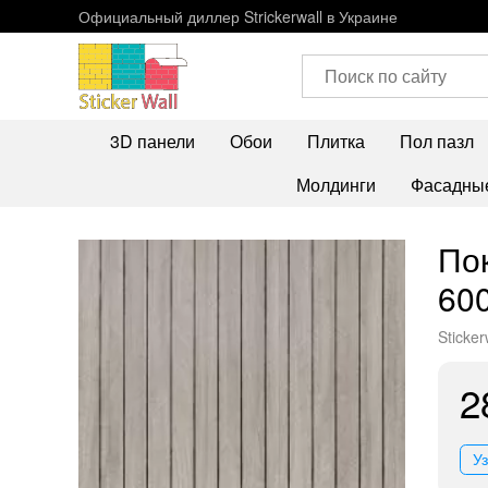
Официальный диллер Strickerwall в Украине
3D панели
Обои
Плитка
Пол пазл
Молдинги
Фасадные
По
60
Sticker
2
У