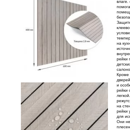
влаге.
помога
помеще
безопа
Защитн
клеево
услови
темпер
на кух
источн
внутре
рейки 
детски
салоно
Кроме 
дверей
и особ
рейки 
легкой
режутс
на сте
рейки 
для ис
Они не
плесен