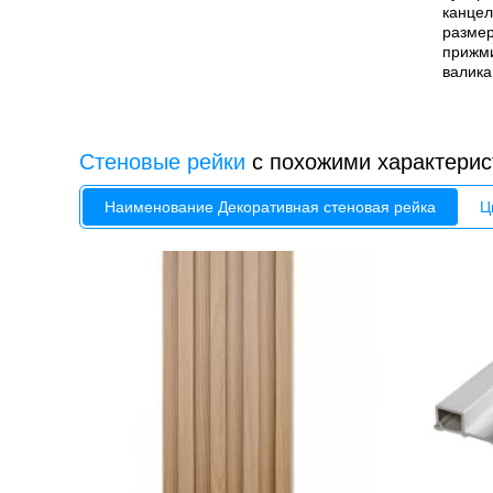
канцел
размер
прижми
валика
Стеновые рейки
с похожими характерис
Наименование Декоративная стеновая рейка
Ц