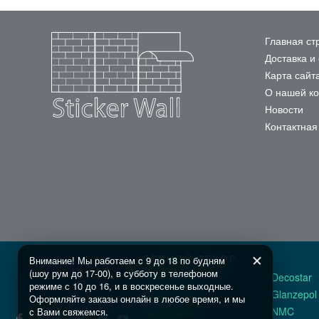
Главная ст
Доставка и
Карта сайт
О нашей к
Новости
Контактна
ЛЕПНОЙ ДЕКОР
Внимание! Мы работаем c 9 до 18 по будням
(шоу рум до 17-00), в субботу в телефоном
Classic Home
Decostar
режиме с 10 до 16, и в воскресенье выходные.
Gaudi Decor
Glanzepol
Оформляйте заказы онлайн в любое время, и мы
Home Decor
NMC
с Вами свяжемся.