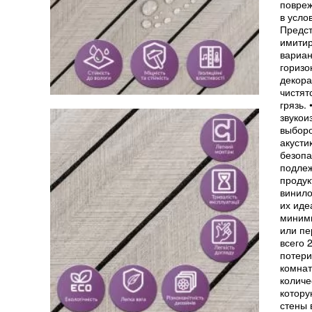
повреж
в усло
Предст
имитир
вариан
горизо
декора
чистят
грязь.
звукои
выборо
акусти
безопа
подлеж
продук
винило
их иде
миними
или пе
всего 
потери
комнат
количе
котору
стены 