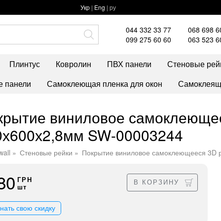
Укр
|
Eng
| ру
044 332 33 77
068 698 6
099 275 60 60
063 523 6
Плинтус
Ковролин
ПВХ панели
Стеновые рей
 панели
Самоклеющая пленка для окон
Самоклеяща
крытие виниловое самоклеющеес
0х600х2,8мм SW-00003244
wall
Стеновые рейки
Покрытие виниловое самоклеющееся 3D ре
80
ГРН
В КОРЗИНУ
шт
знать свою скидку