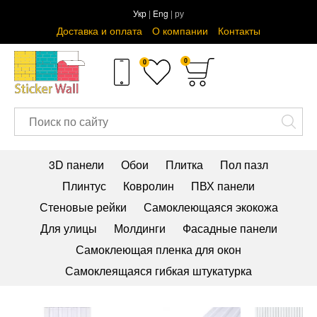
Укр
|
Eng
| ру
Доставка и оплата
О компании
Контакты
0
0
3D панели
Обои
Плитка
Пол пазл
Плинтус
Ковролин
ПВХ панели
Стеновые рейки
Самоклеющаяся экокожа
Для улицы
Молдинги
Фасадные панели
Самоклеющая пленка для окон
Самоклеящаяся гибкая штукатурка