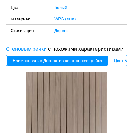
Цвет
Белый
Материал
WPC (ДПК)
Стилизация
Дерево
Стеновые рейки
с похожими характеристиками
Наименование Декоративная стеновая рейка
Цвет Беж