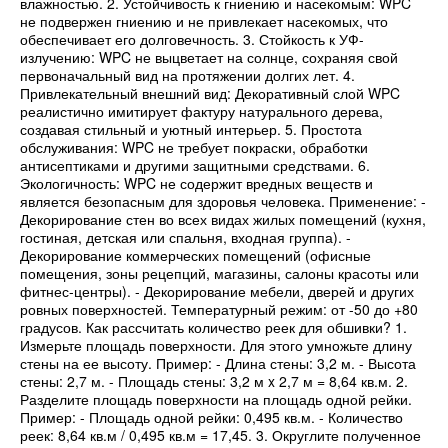
влажностью. 2. Устойчивость к гниению и насекомым: WPC
не подвержен гниению и не привлекает насекомых, что
обеспечивает его долговечность. 3. Стойкость к УФ-
излучению: WPC не выцветает на солнце, сохраняя свой
первоначальный вид на протяжении долгих лет. 4.
Привлекательный внешний вид: Декоративный слой WPC
реалистично имитирует фактуру натурального дерева,
создавая стильный и уютный интерьер. 5. Простота
обслуживания: WPC не требует покраски, обработки
антисептиками и другими защитными средствами. 6.
Экологичность: WPC не содержит вредных веществ и
является безопасным для здоровья человека. Применение: -
Декорирование стен во всех видах жилых помещений (кухня,
гостиная, детская или спальня, входная группа). -
Декорирование коммерческих помещений (офисные
помещения, зоны рецепций, магазины, салоны красоты или
фитнес-центры). - Декорирование мебели, дверей и других
ровных поверхностей. Температурный режим: от -50 до +80
градусов. Как рассчитать количество реек для обшивки? 1.
Измерьте площадь поверхности. Для этого умножьте длину
стены на ее высоту. Пример: - Длина стены: 3,2 м. - Высота
стены: 2,7 м. - Площадь стены: 3,2 м x 2,7 м = 8,64 кв.м. 2.
Разделите площадь поверхности на площадь одной рейки.
Пример: - Площадь одной рейки: 0,495 кв.м. - Количество
реек: 8,64 кв.м / 0,495 кв.м = 17,45. 3. Округлите полученное