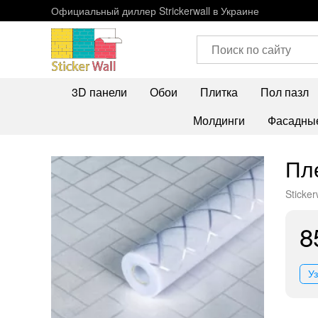
Официальный диллер Strickerwall в Украине
3D панели
Обои
Плитка
Пол пазл
Молдинги
Фасадные
Пл
Sticker
8
У