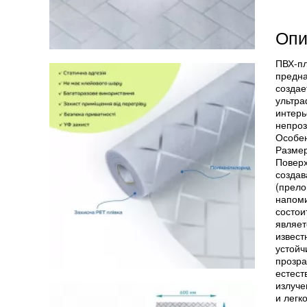
Опи
ПВХ-пл
предна
создае
ультра
интерь
непроз
Особен
Размер
Поверх
создав
(прело
напоми
состои
являет
извест
устойч
прозра
естест
излуче
и легк