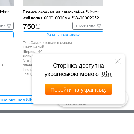
icker
Пленка оконная на самоклейке Sticker
wall волна 600*10000мм SW-00002652
750
ГРН
ИНУ
В КОРЗИНУ
шт
Узнать свою скидку
Тип: Самоклеющаяся основа
Цвет: Белый
Ширина: 60
Длина: 1000
Материал: Поливинилхлорид (PVC) + РЭТ
Сторінка доступна
РЭТ
пленка
Цвет: Прозрачный
українською мовою 🇺🇦
Толщина: 0.01
Перейти на українську
Онлайн помощь
Поможем выбрать
нка оконная Sticker wall 600*10000мм SW-00002606 →
Подскажем наличие
Сделаем скидку
Мы работаем
По будням: с 9:00 до 18:00