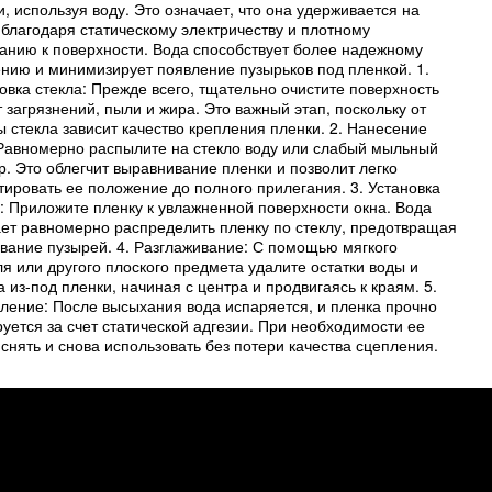
и, используя воду. Это означает, что она удерживается на
 благодаря статическому электричеству и плотному
анию к поверхности. Вода способствует более надежному
нию и минимизирует появление пузырьков под пленкой. 1.
овка стекла: Прежде всего, тщательно очистите поверхность
т загрязнений, пыли и жира. Это важный этап, поскольку от
ы стекла зависит качество крепления пленки. 2. Нанесение
Равномерно распылите на стекло воду или слабый мыльный
р. Это облегчит выравнивание пленки и позволит легко
тировать ее положение до полного прилегания. 3. Установка
: Приложите пленку к увлажненной поверхности окна. Вода
ет равномерно распределить пленку по стеклу, предотвращая
вание пузырей. 4. Разглаживание: С помощью мягкого
я или другого плоского предмета удалите остатки воды и
а из-под пленки, начиная с центра и продвигаясь к краям. 5.
ление: После высыхания вода испаряется, и пленка прочно
уется за счет статической адгезии. При необходимости ее
снять и снова использовать без потери качества сцепления.