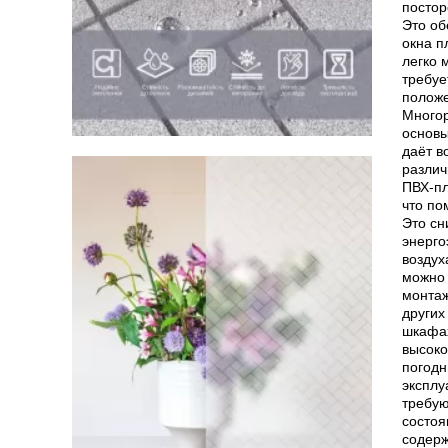
постор
Это об
окна п
легко 
требуе
положе
Многор
основы
даёт в
различ
ПВХ-пл
что по
Это сн
энерго
воздух
можно 
монтаж
других
шкафах
высоко
погодн
эксплу
требую
состоя
содерж