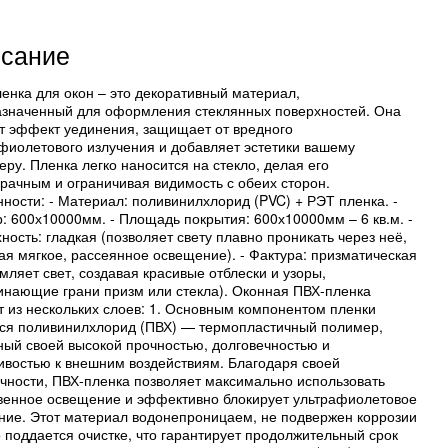
сание
енка для окон – это декоративный материал,
значенный для оформления стеклянных поверхностей. Она
т эффект уединения, защищает от вредного
фиолетового излучения и добавляет эстетики вашему
еру. Пленка легко наносится на стекло, делая его
рачным и ограничивая видимость с обеих сторон.
ности: - Материал: поливинилхлорид (PVC) + РЭТ пленка. -
: 600х10000мм. - Площадь покрытия: 600х10000мм – 6 кв.м. -
ность: гладкая (позволяет свету плавно проникать через неё,
ая мягкое, рассеянное освещение). - Фактура: призматическая
мляет свет, создавая красивые отблески и узоры,
нающие грани призм или стекла). Оконная ПВХ-пленка
т из нескольких слоев: 1. Основным компонентом пленки
ся поливинилхлорид (ПВХ) — термопластичный полимер,
ный своей высокой прочностью, долговечностью и
ивостью к внешним воздействиям. Благодаря своей
чности, ПВХ-пленка позволяет максимально использовать
венное освещение и эффективно блокирует ультрафиолетовое
ние. Этот материал водонепроницаем, не подвержен коррозии
о поддается очистке, что гарантирует продолжительный срок