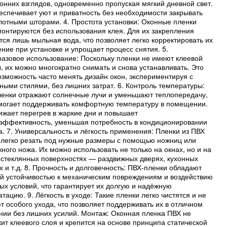
онних взглядов, одновременно пропуская мягкий дневной свет.
еспечивает уют и приватность без необходимости закрывать
лотными шторами. 4. Простота установки: Оконные пленки
монтируются без использования клея. Для их закрепления
тся лишь мыльная вода, что позволяет легко корректировать их
ние при установке и упрощает процесс снятия. 5.
азовое использование: Поскольку пленки не имеют клеевой
, их можно многократно снимать и снова устанавливать. Это
озможность часто менять дизайн окон, экспериментируя с
ными стилями, без лишних затрат. 6. Контроль температуры:
енки отражают солнечные лучи и уменьшают теплопередачу,
могает поддерживать комфортную температуру в помещении.
ижает перегрев в жаркие дни и повышает
эффективность, уменьшая потребность в кондиционировании
а. 7. Универсальность и лёгкость применения: Пленки из ПВХ
легко резать под нужные размеры с помощью ножниц или
ного ножа. Их можно использовать не только на окнах, но и на
 стеклянных поверхностях — раздвижных дверях, кухонных
 и т.д. 8. Прочность и долговечность: ПВХ-пленки обладают
й устойчивостью к механическим повреждениям и воздействию
ых условий, что гарантирует их долгую и надёжную
атацию. 9. Лёгкость в уходе: Такие пленки легко чистятся и не
т особого ухода, что позволяет поддерживать их в отличном
нии без лишних усилий. Монтаж: Оконная пленка ПВХ не
ит клеевого слоя и крепится на основе принципа статической