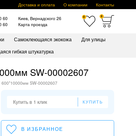
Доставка и оплата
О компании
Контакты
0
0
0 60
Киев, Вернадского 26
0 60
Карта проезда
ки
Самоклеющаяся экокожа
Для улицы
яся гибкая штукатурка
10000мм SW-00002607
all 600*10000мм SW-00002607
КУПИТЬ
В ИЗБРАННОЕ