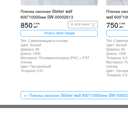
Пленка оконная Sticker wall
Пленка око
600*10000мм SW-00002613
wall 600*1
850
750
ГРН
ГРН
В КОРЗИНУ
шт
шт
Узнать свою скидку
Тип: Самоклеющаяся основа
Тип: Самокл
Цвет: Белый
Цвет: Белый
Ширина: 60
Ширина: 60
Длина: 1000
Длина: 1000
Материал: Поливинилхлорид (PVC) + РЭТ
Толщина: 0,0
пленка
Материал: П
Цвет: Прозрачный
пленка
Толщина: 0.01
Цвет: Прозр
Толщина: 0.0
← Пленка оконная Sticker wall 600*10000мм SW-0000
Главная ст
Доставка и