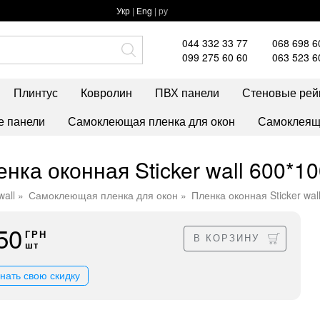
Укр
|
Eng
| ру
044 332 33 77
068 698 6
099 275 60 60
063 523 6
Плинтус
Ковролин
ПВХ панели
Стеновые рей
 панели
Самоклеющая пленка для окон
Самоклеяща
енка оконная Sticker wall 600*
wall
Самоклеющая пленка для окон
Пленка оконная Sticker w
50
ГРН
В КОРЗИНУ
шт
знать свою скидку