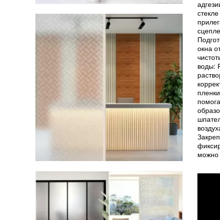
адгези
стекле
прилег
сцепле
Подгот
окна о
чистот
воды: 
раство
коррек
пленки
помога
образо
шпател
воздух
Закреп
фиксир
можно 