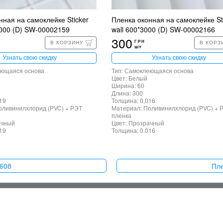
нная на самоклейке Sticker
Пленка оконная на самоклейке St
0000 (D) SW-00002159
wall 600*3000 (D) SW-00002166
300
ГРН
В КОРЗИНУ
В КОРЗ
шт
Узнать свою скидку
Узнать свою скидку
еющаяся основа
Тип: Самоклеющаяся основа
Цвет: Белый
Ширина: 60
Длина: 300
19
Толщина: 0,016
оливинилхлорид (PVC) + РЭТ
Материал: Поливинилхлорид (PVC) + 
пленка
ачный
Цвет: Прозрачный
19
Толщина: 0.016
2608
Пле
раница
Самоклеющиеся 3D панели
 оплата
Текстурные обои