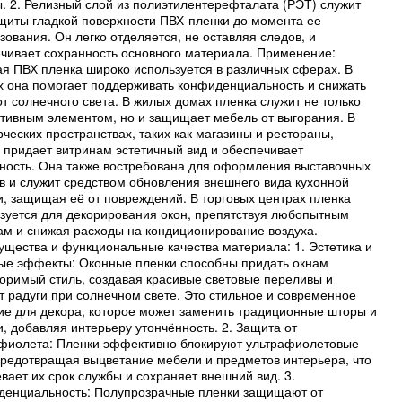
. 2. Релизный слой из полиэтилентерефталата (РЭТ) служит
щиты гладкой поверхности ПВХ-пленки до момента ее
зования. Он легко отделяется, не оставляя следов, и
чивает сохранность основного материала. Применение:
я ПВХ пленка широко используется в различных сферах. В
 она помогает поддерживать конфиденциальность и снижать
от солнечного света. В жилых домах пленка служит не только
тивным элементом, но и защищает мебель от выгорания. В
ческих пространствах, таких как магазины и рестораны,
 придает витринам эстетичный вид и обеспечивает
ность. Она также востребована для оформления выставочных
в и служит средством обновления внешнего вида кухонной
, защищая её от повреждений. В торговых центрах пленка
зуется для декорирования окон, препятствуя любопытным
ам и снижая расходы на кондиционирование воздуха.
щества и функциональные качества материала: 1. Эстетика и
ые эффекты: Оконные пленки способны придать окнам
оримый стиль, создавая красивые световые переливы и
 радуги при солнечном свете. Это стильное и современное
е для декора, которое может заменить традиционные шторы и
, добавляя интерьеру утончённость. 2. Защита от
фиолета: Пленки эффективно блокируют ультрафиолетовые
предотвращая выцветание мебели и предметов интерьера, что
вает их срок службы и сохраняет внешний вид. 3.
енциальность: Полупрозрачные пленки защищают от