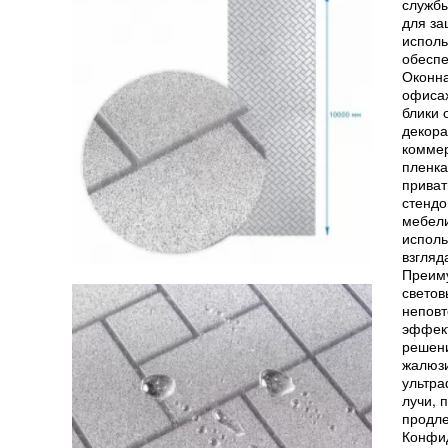
службы
для за
исполь
обеспе
Оконна
офисах
блики 
декора
коммер
пленка
приват
стендо
мебели
исполь
взгляд
Преиму
светов
неповт
эффект
решени
жалюзи
ультра
лучи, 
продле
Конфид