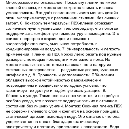
Многоразовое использование: Поскольку пленки не имеют
клеевой основы, их можно многократно снимать и снова
устанавливать. Это даёт возможность часто менять дизайн
окон, экспериментируя с различными стилями, без лишних
затрат. 6. Контроль температуры: ПВХ-пленки отражают
солнечные лучи и уменьшают теплопередачу, что помогает
поддерживать комфортную температуру в помещении. Это
снижает перегрев в жаркие дни и повышает
энергоэффективность, уменьшая потребность в
кондиционировании воздуха. 7. Универсальность и лёгкость
применения: Пленки из ПВХ можно легко резать под нужные
размеры с помощью ножниц или монтажного ножа. Их
можно использовать не только на окнах, но и на других
стеклянных поверхностях — раздвижных дверях, кухонных
шкафах и т.д. 8. Прочность и долговечность: ПВХ-пленки
обладают высокой устойчивостью к механическим
повреждениям и воздействию погодных условий, что
гарантирует их долгую и надёжную эксплуатацию. 9.
Лёгкость в уходе: Такие пленки легко чистятся и не требуют
особого ухода, что позволяет поддерживать их в отличном
состоянии без лишних усилий. Монтаж: Оконная пленка ПВХ
не содержит клеевого слоя и крепится на основе принципа
статической адгезии, используя воду. Это означает, что она
удерживается на стекле благодаря статическому
электричеству и плотному прилеганию к поверхности. Вода