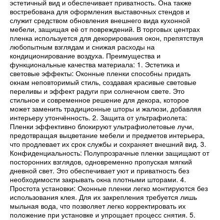
эстетичный вид и обеспечивает приватность. Она также
востребована для оформления выставочных стендов и
служит средством обновления внешнего вида кухонной
мебели, защищая её от повреждений. В торговых центрах
пленка используется для декорирования окон, препятствуя
любопытным взглядам и снижая расходы на
кондиционирование воздуха. Преимущества и
функциональные качества материала: 1. Эстетика и
световые эффекты: Оконные пленки способны придать
окнам неповторимый стиль, создавая красивые световые
переливы и эффект радуги при солнечном свете. Это
стильное и современное решение для декора, которое
может заменить традиционные шторы и жалюзи, добавляя
интерьеру утончённость. 2. Защита от ультрафиолета:
Пленки эффективно блокируют ультрафиолетовые лучи,
предотвращая выцветание мебели и предметов интерьера,
что продлевает их срок службы и сохраняет внешний вид. 3.
Конфиденциальность: Полупрозрачные пленки защищают от
посторонних взглядов, одновременно пропуская мягкий
дневной свет. Это обеспечивает уют и приватность без
необходимости закрывать окна плотными шторами. 4.
Простота установки: Оконные пленки легко монтируются без
использования клея. Для их закрепления требуется лишь
мыльная вода, что позволяет легко корректировать их
положение при установке и упрощает процесс снятия. 5.