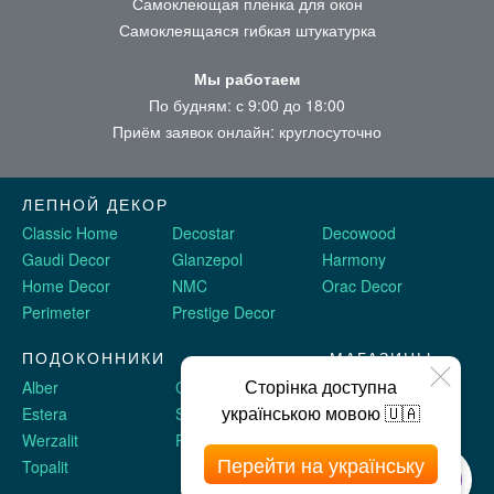
Самоклеющая пленка для окон
Самоклеящаяся гибкая штукатурка
Мы работаем
По будням: с 9:00 до 18:00
Приём заявок онлайн: круглосуточно
ЛЕПНОЙ ДЕКОР
Classic Home
Decostar
Decowood
Gaudi Decor
Glanzepol
Harmony
Home Decor
NMC
Orac Decor
Perimeter
Prestige Decor
ПОДОКОННИКИ
МАГАЗИНЫ
Сторінка доступна
Alber
Crystalit
Двери Omis
українською мовою 🇺🇦
Estera
Sauberg
Stickerwall
Werzalit
Plastolit
Жидкие обои
Перейти на українську
Topalit