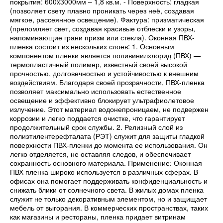
покрытия: 600x3000мм – 1,8 кв.м. - Поверхность: гладкая
(позволяет свету плавно проникать через неё, создавая
мягкое, рассеянное освещение). Фактура: призматическая
(преломляет свет, создавая красивые отблески и узоры,
напоминающие грани призм или стекла). Оконная ПВХ-
пленка состоит из нескольких слоев: 1. Основным
компонентом пленки является поливинилхлорид (ПВХ) —
термопластичный полимер, известный своей высокой
прочностью, долговечностью и устойчивостью к внешним
воздействиям. Благодаря своей прозрачности, ПВХ-пленка
позволяет максимально использовать естественное
освещение и эффективно блокирует ультрафиолетовое
излучение. Этот материал водонепроницаем, не подвержен
коррозии и легко поддается очистке, что гарантирует
продолжительный срок службы. 2. Релизный слой из
полиэтилентерефталата (РЭТ) служит для защиты гладкой
поверхности ПВХ-пленки до момента ее использования. Он
легко отделяется, не оставляя следов, и обеспечивает
сохранность основного материала. Применение: Оконная
ПВХ пленка широко используется в различных сферах. В
офисах она помогает поддерживать конфиденциальность и
снижать блики от солнечного света. В жилых домах пленка
служит не только декоративным элементом, но и защищает
мебель от выгорания. В коммерческих пространствах, таких
как магазины и рестораны, пленка придает витринам