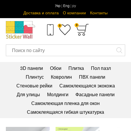
Укр
|
Eng
| ру
Доставка и оплата
О компании
Контакты
0
0
3D панели
Обои
Плитка
Пол пазл
Плинтус
Ковролин
ПВХ панели
Стеновые рейки
Самоклеющаяся экокожа
Для улицы
Молдинги
Фасадные панели
Самоклеющая пленка для окон
Самоклеящаяся гибкая штукатурка