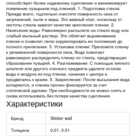
способствует более надежному сцеплению и минимизирует
появление пузырьков под пленкой. 1. Подготовка стекла:
Прежде всего, тщательно очистите поверхность окна от
загрязнений, пыли и жира. Это важный этап, поскольку от
чистоты стекла зависит качество крепления пленки. 2.
Нанесение воды: Равномерно распылите на стекло воду или
слабый мыльный раствор. Это облегчит выравнивание
пленки и позволит легко корректировать ее положение до
полного прилегания. 3. Установка пленки: Приложите пленку
к увлажненной поверхности окна. Вода помогает
равномерно распределить пленку по стеклу, предотвращая
образование пузырей. 4. Разглаживание: С помощью мягкого
шпателя или другого плоского предмета удалите остатки
воды и воздуха из-под пленки, начиная с центра и
продвигаясь к краям. 5. Закрепление: После высыхания вода
испаряется, и пленка прочно фиксируется за счет
статической адгезии. При необходимости ее можно снять и
снова использовать без потери качества сцепления.
Характеристики
Бренд
Sticker wall
Толщина
0,01, 0.01