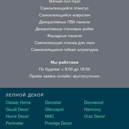
Мягкий пол пазл
Самоклеющийся плинтус
Самоклеющийся ковролин
Декоративные ПВХ панели
Декоративные стеновые рейки
Фасадные панели
Самоклеющая пленка для окон
Самоклеящаяся гибкая штукатурка
Мы работаем
По будням: с 9:00 до 18:00
Приём заявок онлайн: круглосуточно
ЛЕПНОЙ ДЕКОР
Classic Home
Decostar
Decowood
Gaudi Decor
Glanzepol
Harmony
Home Decor
NMC
Orac Decor
Perimeter
Prestige Decor