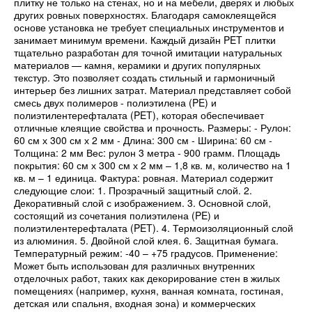
плитку не только на стенах, но и на мебели, дверях и любых
других ровных поверхностях. Благодаря самоклеящейся
основе установка не требует специальных инструментов и
занимает минимум времени. Каждый дизайн PET плитки
тщательно разработан для точной имитации натуральных
материалов — камня, керамики и других популярных
текстур. Это позволяет создать стильный и гармоничный
интерьер без лишних затрат. Материал представляет собой
смесь двух полимеров - полиэтилена (PE) и
полиэтилентерефталата (PET), которая обеспечивает
отличные клеящие свойства и прочность. Размеры: - Рулон:
60 см х 300 см х 2 мм - Длина: 300 см - Ширина: 60 см -
Толщина: 2 мм Вес: рулон 3 метра - 900 грамм. Площадь
покрытия: 60 см х 300 см х 2 мм – 1,8 кв. м, количество на 1
кв. м – 1 единица. Фактура: ровная. Материал содержит
следующие слои: 1. Прозрачный защитный слой. 2.
Декоративный слой с изображением. 3. Основной слой,
состоящий из сочетания полиэтилена (PE) и
полиэтилентерефталата (PET). 4. Термоизоляционный слой
из алюминия. 5. Двойной слой клея. 6. Защитная бумага.
Температурный режим: -40 – +75 градусов. Применение:
Может быть использован для различных внутренних
отделочных работ, таких как декорирование стен в жилых
помещениях (например, кухня, ванная комната, гостиная,
детская или спальня, входная зона) и коммерческих