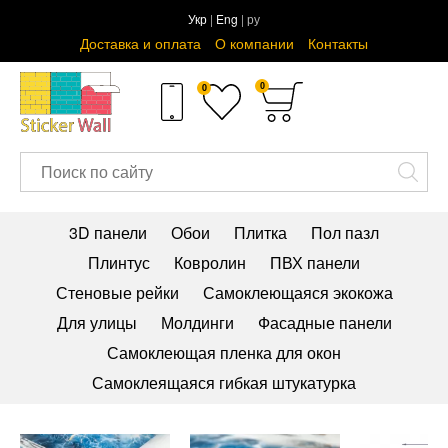
Укр
|
Eng
| ру
Доставка и оплата
О компании
Контакты
0
0
3D панели
Обои
Плитка
Пол пазл
Плинтус
Ковролин
ПВХ панели
Стеновые рейки
Самоклеющаяся экокожа
Для улицы
Молдинги
Фасадные панели
Самоклеющая пленка для окон
Самоклеящаяся гибкая штукатурка