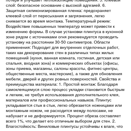
слой: безопасное основание с высокой адгезией. 6.
Защитная силиконизированная пленка: предохраняет
клеевой слой от пересыхания и загрязнения, легко
снимается во время монтажа. Температурный режим:
Воздействие повышенных температур может привести к
изменению формы. В случае установки плинтуса в кухонной
зоне рядом с источниками огня рекомендуется проводить
установку на расстоянии 30-50 сантиметров. Области
применения: Подходит для внутренних отделочных работ,
таких как декорирование стен в различных типах жилых
помещений (кухня, ванная комната, гостиная, детская или
спальня, входная зона) и коммерческих объектах (офисы,
зоны приема, магазины, салоны красоты, фитнес-центры,
общественные места, мастерские), а также для обновления
мебели, дверей и других ровных поверхностей. Свойства и
преимущества материала: 1. Простой монтаж: Благодаря
самоклеящемуся слою процесс укладки становится быстрым
и легким, не требуя использования дополнительного клея,
материалов или профессиональных навыков. Плинтус
укладывается стык в стык, легко обрезается ножницами или
монтажным ножом, не расходится между полосами, не
набухает и не деформируется. Процент обреза составляет
всего 1%, что делает его отличным выбором для стен. 2.
Влагостойкость: Виниловые плинтусы устойчивы к влаге, что