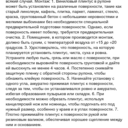
всякий случай. Монтаж: 1. Виниловый плинтус в рулоне
может быть установлен на различные поверхности, такие как
старый линолеум, кафель, плитка, паркет, ламинат, стекло,
краска, грунтованный бетон с небольшими неровностями и
мелкими выбоинами без необходимости специальной
предварительной подготовки поверхности. Однако, если
поверхность имеет побелку, требуется предварительная
очистка. 2. Помещение, в котором производится монтаж,
должно быть сухим, с температурой воздуха от +15 до +20
градусов. 3. Удостоверьтесь, что поверхность, на которую
планируется установить плинтус, чиста, суха и ровна.
Устраните любую пыль, грязь или масло с поверхности, при
необходимости выровняйте поверхность грунтовкой и дайте
ей высохнуть не менее 4 часов. 4. Постепенно снимайте
защитную пленку с обратной стороны рулона, чтобы
обнажить клейкую поверхность. 5. Начинайте установку с
одного угла, аккуратно прижимая плинтус к поверхности,
следя за тем, чтобы он устанавливался ровно и аккуратно,
избегая образования пузырьков или складок. 6. При
необходимости можно обрезать плинтус, используя
канцелярский нож или ножницы, чтобы подогнать его под
нужный размер, особенно у краев и в углах поверхности. 7.
Плотно прижимайте плинтус к поверхности рукой или
резиновым валиком, обеспечивая хорошее сцепление между
ним и основанием.