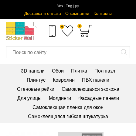
Укр
|
Eng
| ру
Доставка и оплата
О компании
Контакты
0
0
3D панели
Обои
Плитка
Пол пазл
Плинтус
Ковролин
ПВХ панели
Стеновые рейки
Самоклеющаяся экокожа
Для улицы
Молдинги
Фасадные панели
Самоклеющая пленка для окон
Самоклеящаяся гибкая штукатурка