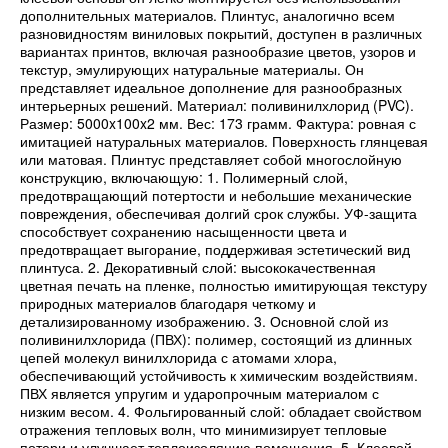
дополнительных материалов. Плинтус, аналогично всем
разновидностям виниловых покрытий, доступен в различных
вариантах принтов, включая разнообразие цветов, узоров и
текстур, эмулирующих натуральные материалы. Он
представляет идеальное дополнение для разнообразных
интерьерных решений. Материал: поливинилхлорид (PVC).
Размер: 5000x100x2 мм. Вес: 173 грамм. Фактура: ровная с
имитацией натуральных материалов. Поверхность глянцевая
или матовая. Плинтус представляет собой многослойную
конструкцию, включающую: 1. Полимерный слой,
предотвращающий потертости и небольшие механические
повреждения, обеспечивая долгий срок службы. УФ-защита
способствует сохранению насыщенности цвета и
предотвращает выгорание, поддерживая эстетический вид
плинтуса. 2. Декоративный слой: высококачественная
цветная печать на пленке, полностью имитирующая текстуру
природных материалов благодаря четкому и
детализированному изображению. 3. Основной слой из
поливинилхлорида (ПВХ): полимер, состоящий из длинных
цепей молекул винилхлорида с атомами хлора,
обеспечивающий устойчивость к химическим воздействиям.
ПВХ является упругим и ударопрочным материалом с
низким весом. 4. Фольгированный слой: обладает свойством
отражения тепловых волн, что минимизирует тепловые
потери и улучшает теплоизоляцию помещения. 5. Клеевой