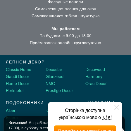
Фасадные панели
Самоклеющая пленка для окон
Самоклеящаяся гибкая штукатурка
Мы работаем
По будням: с 9:00 до 18:00
Приём заявок онлайн: круглосуточно
ЛЕПНОЙ ДЕКОР
Classic Home
Decostar
Decowood
Gaudi Decor
Glanzepol
Harmony
Home Decor
NMC
Orac Decor
Perimeter
Prestige Decor
ПОДОКОННИКИ
МАГАЗИНЫ
Сторінка доступна
Alber
Crystalit
Двери Omis
українською мовою 🇺🇦
Estera
Sauberg
Stickerwall
Внимание! Мы работаем c 9 до 18 по будням (шоу рум до
Werzalit
Plastolit
Жидкие обои
17-00), в субботу в телефоном режиме с 10 до 16, и в
Перейти на українську