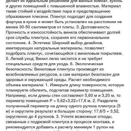
делает их идеальным решением для ванных комнат, кухонь
и других помещений с повышенной влажностью. Материал
также стойкий к воздействию пара и предотвращению
образования плесени. Плинтус подходит для создания
фартука в кухне и может быть установлен на расстоянии не
менее 30-50 сантиметров от плиты. 3. Долговечность:
Прочность и износостойкость винила обеспечивают долгий
срок службы плинтуса, сохраняя его первоначальное
состояние. 4. Эстетика: Широкий выбор дизайнов,
имитирующих натуральные материалы, позволяет
подобрать плинтус, сочетающийся с виниловым покрытием.
5. Легкий уход: Винил легко чистится и не требует
специальных средств для ухода. 6. Экологическая
безопасность: Виниловые плинтусы производят из
возобновляемых ресурсов, а сам материал безопасен для
здоровья и окружающей среды. Расчет необходимого
объема материала: 1. Измерьте длину поверхности, которую
планируете обклеить, подсчитав периметр помещения.
Например, если длины стен составляют 5,60 м и 3,20 м, то
периметр помещения Р = 5,62+3,22=17,6 м. 2. Разделите
полученный периметр на длину одного рулона плинтуса (5
м) и округлите результат в большую сторону: 17,6/5 = 3,52,
округленно до 4 рулонов. 3. Учтите возможные отходы,
связанные с подрезкой плинтуса в процессе монтажа, и
рекомендуется добавить к расчету минимум 1 рулон на