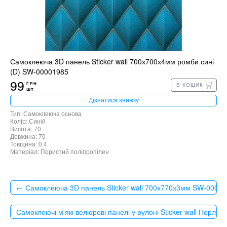
Самоклеюча 3D панель Sticker wall 700х700х4мм ромби сині
(D) SW-00001985
99
ГРН
В КОШИК
шт
Дізнатися знижку
Тип: Самоклеюча основа
Колір: Синій
Висота: 70
Довжина: 70
Товщина: 0.4
Матеріал: Пористий поліпропілен
← Самоклеюча 3D панель Sticker wall 700х770х3мм SW-0000
Самоклеючі м'які велюрові панелі у рулоні Sticker wall Пер