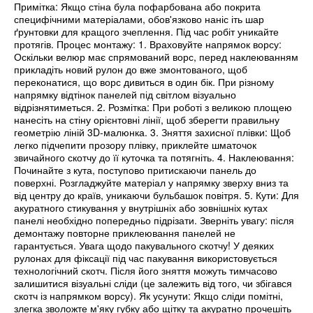
Примітка: Якщо стіна була пофарбована або покрита
специфічними матеріалами, обов'язково наніс іть шар
ґрунтовки для кращого зчеплення. Під час робіт уникайте
протягів. Процес монтажу: 1. Враховуйте напрямок ворсу:
Оскільки велюр має спрямований ворс, перед наклеюванням
прикладіть новий рулон до вже змонтованого, щоб
переконатися, що ворс дивиться в один бік. При різному
напрямку відтінок панелей під світлом візуально
відрізнятиметься. 2. Розмітка: При роботі з великою площею
нанесіть на стіну орієнтовні лінії, щоб зберегти правильну
геометрію ліній 3D-малюнка. 3. Зняття захисної плівки: Щоб
легко підчепити прозору плівку, приклейте шматочок
звичайного скотчу до її куточка та потягніть. 4. Наклеювання:
Починайте з кута, поступово притискаючи панель до
поверхні. Розгладжуйте матеріал у напрямку зверху вниз та
від центру до країв, уникаючи бульбашок повітря. 5. Кути: Для
акуратного стикування у внутрішніх або зовнішніх кутах
панелі необхідно попередньо підрізати. Зверніть увагу: після
демонтажу повторне приклеювання панелей не
гарантується. Увага щодо пакувального скотчу! У деяких
рулонах для фіксації під час пакування використовується
технологічний скотч. Після його зняття можуть тимчасово
залишитися візуальні сліди (це залежить від того, чи збігався
скотч із напрямком ворсу). Як усунути: Якщо сліди помітні,
злегка зволожте м'яку губку або щітку та акуратно прочешіть