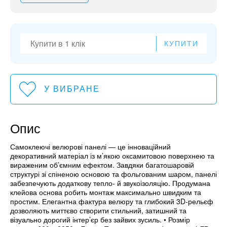
КУПИТИ
У ВИБРАНЕ
Опис
Самоклеючі велюрові панелі — це інноваційний
декоративний матеріал із м’якою оксамитовою поверхнею та
вираженим об’ємним ефектом. Завдяки багатошаровій
структурі зі спіненою основою та фольгованим шаром, панелі
забезпечують додаткову тепло- й звукоізоляцію. Продумана
клейова основа робить монтаж максимально швидким та
простим. Елегантна фактура велюру та глибокий 3D-рельєф
дозволяють миттєво створити стильний, затишний та
візуально дорогий інтер’єр без зайвих зусиль. • Розмір