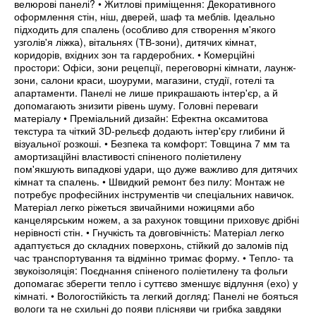
велюрові панелі? • Житлові приміщення: Декоративного
оформлення стін, ніш, дверей, шаф та меблів. Ідеально
підходить для спалень (особливо для створення м'якого
узголів'я ліжка), вітальнях (ТВ-зони), дитячих кімнат,
коридорів, вхідних зон та гардеробних. • Комерційні
простори: Офіси, зони рецепції, переговорні кімнати, лаунж-
зони, салони краси, шоуруми, магазини, студії, готелі та
апартаменти. Панелі не лише прикрашають інтер'єр, а й
допомагають знизити рівень шуму. Головні переваги
матеріалу • Преміальний дизайн: Ефектна оксамитова
текстура та чіткий 3D-рельєф додають інтер'єру глибини й
візуальної розкоші. • Безпека та комфорт: Товщина 7 мм та
амортизаційні властивості спіненого поліетилену
пом'якшують випадкові удари, що дуже важливо для дитячих
кімнат та спалень. • Швидкий ремонт без пилу: Монтаж не
потребує професійних інструментів чи спеціальних навичок.
Матеріал легко ріжеться звичайними ножицями або
канцелярським ножем, а за рахунок товщини приховує дрібні
нерівності стін. • Гнучкість та довговічність: Матеріал легко
адаптується до складних поверхонь, стійкий до заломів під
час транспортування та відмінно тримає форму. • Тепло- та
звукоізоляція: Поєднання спіненого поліетилену та фольги
допомагає зберегти тепло і суттєво зменшує відлуння (ехо) у
кімнаті. • Вологостійкість та легкий догляд: Панелі не бояться
вологи та не схильні до появи плісняви чи грибка завдяки