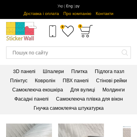
Укр |
Eng
|
ру
Доставка і оплата
Про компанію
Контакти
0
0
3D панелі
Шпалери
Плитка
Підлога пазл
Плінтус
Ковролін
ПВХ панелі
Стінові рейки
Самоклеюча екошкіра
Для вулиці
Молдинги
Фасадні панелі
Самоклеюча плівка для вікон
Гнучка самоклеяча штукатурка