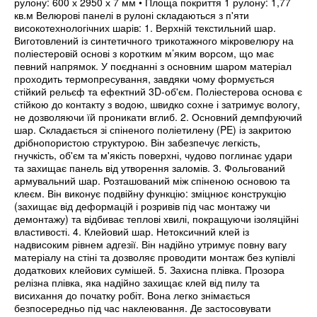
рулону: 600 х 2950 х 7 мм • Площа покриття 1 рулону: 1,77
кв.м Велюрові панелі в рулоні складаються з п'яти
високотехнологічних шарів: 1. Верхній текстильний шар.
Виготовлений із синтетичного трикотажного мікровелюру на
поліестеровій основі з коротким м’яким ворсом, що має
певний напрямок. У поєднанні з основним шаром матеріал
проходить термопресування, завдяки чому формується
стійкий рельєф та ефектний 3D-об'єм. Поліестерова основа є
стійкою до контакту з водою, швидко сохне і затримує вологу,
не дозволяючи їй проникати вглиб. 2. Основний демпфуючий
шар. Складається зі спіненого поліетилену (PE) із закритою
дрібнопористою структурою. Він забезпечує легкість,
гнучкість, об'єм та м'якість поверхні, чудово поглинає удари
та захищає панель від утворення заломів. 3. Фольгований
армувальний шар. Розташований між спіненою основою та
клеєм. Він виконує подвійну функцію: зміцнює конструкцію
(захищає від деформацій і розривів під час монтажу чи
демонтажу) та відбиває теплові хвилі, покращуючи ізоляційні
властивості. 4. Клейовий шар. Нетоксичний клей із
надвисоким рівнем адгезії. Він надійно утримує повну вагу
матеріалу на стіні та дозволяє проводити монтаж без купівлі
додаткових клейових сумішей. 5. Захисна плівка. Прозора
релізна плівка, яка надійно захищає клей від пилу та
висихання до початку робіт. Вона легко знімається
безпосередньо під час наклеювання. Де застосовувати