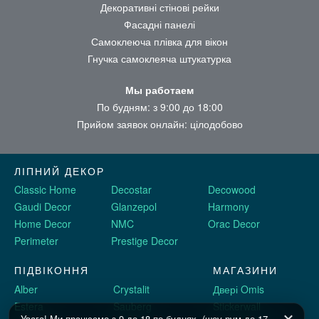
Декоративні стінові рейки
Фасадні панелі
Самоклеюча плівка для вікон
Гнучка самоклеяча штукатурка
Мы работаем
По будням: з 9:00 до 18:00
Прийом заявок онлайн: цілодобово
ЛІПНИЙ ДЕКОР
Classic Home
Decostar
Decowood
Gaudi Decor
Glanzepol
Harmony
Home Decor
NMC
Orac Decor
Perimeter
Prestige Decor
ПІДВІКОННЯ
МАГАЗИНИ
Alber
Crystalit
Двері Omis
Estera
Sauberg
Stickerwall
Увага! Ми працюємо з 9 до 18 по буднях, (шоу рум до 17-