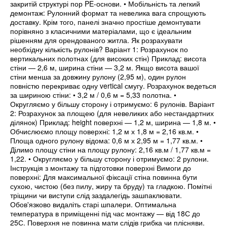
закритій структурі пор PE-основи. • Мобільність та легкий
демонтаж: Рулонний формат та невелика вага спрощують
доставку. Крім того, панелі значно простіше демонтувати
порівняно з класичними матеріалами, що є ідеальним
рішенням для орендованого житла. Як розрахувати
необхідну кількість рулонів? Варіант 1: Розрахунок по
вертикальних полотнах (для високих стін) Приклад: висота
стіни — 2,6 м, ширина стіни — 3,2 м. Якщо висота вашої
стіни менша за довжину рулону (2,95 м), один рулон
повністю перекриває одну vertical смугу. Розрахунок ведеться
за шириною стіни: • 3,2 м / 0,6 м = 5,33 полотна. •
Округляємо у більшу сторону і отримуємо: 6 рулонів. Варіант
2: Розрахунок за площею (для невеликих або нестандартних
ділянок) Приклад: height поверхні — 1,2 м, ширина — 1,8 м. •
Обчислюємо площу поверхні: 1,2 м х 1,8 м = 2,16 кв.м. •
Площа одного рулону відома: 0,6 м х 2,95 м = 1,77 кв.м. •
Ділимо площу стіни на площу рулону: 2,16 кв.м / 1,77 кв.м =
1,22. • Округляємо у більшу сторону і отримуємо: 2 рулони.
Інструкція з монтажу та підготовки поверхні Вимоги до
поверхні: Для максимальної фіксації стіна повинна бути
сухою, чистою (без пилу, жиру та бруду) та гладкою. Помітні
тріщини чи виступи слід заздалегідь зашпаклювати.
Обов'язково видаліть старі шпалери. Оптимальна
температура в приміщенні під час монтажу — від 18С до
25С. Поверхня не повинна мати слідів грибка чи плісняви.