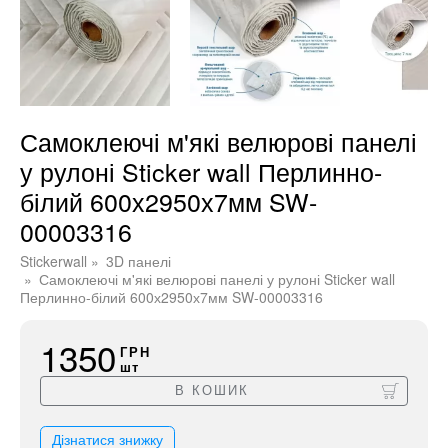
Самоклеючі м'які велюрові панелі
у рулоні Sticker wall Перлинно-
білий 600х2950х7мм SW-
00003316
Stickerwall
3D панелі
Самоклеючі м'які велюрові панелі у рулоні Sticker wall
Перлинно-білий 600х2950х7мм SW-00003316
1350
ГРН
шт
В КОШИК
Дізнатися знижку