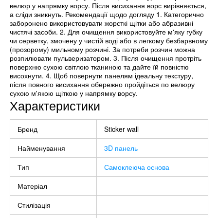
велюр у напрямку ворсу. Після висихання ворс вирівняється,
а сліди зникнуть. Рекомендації щодо догляду 1. Категорично
заборонено використовувати жорсткі щітки або абразивні
чистячі засоби. 2. Для очищення використовуйте м'яку губку
чи серветку, змочену у чистій воді або в легкому безбарвному
(прозорому) мильному розчині. За потреби розчин можна
розпилювати пульверизатором. 3. Після очищення протріть
поверхню сухою світлою тканиною та дайте їй повністю
висохнути. 4. Щоб повернути панелям ідеальну текстуру,
після повного висихання обережно пройдіться по велюру
сухою м'якою щіткою у напрямку ворсу.
Характеристики
Бренд
Sticker wall
Найменування
3D панель
Тип
Самоклеюча основа
Матеріал
Стилізація