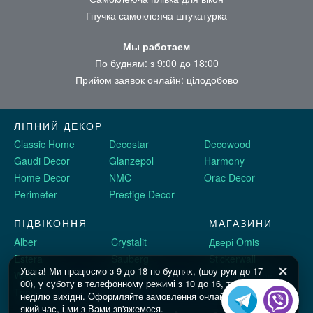
Гнучка самоклеяча штукатурка
Мы работаем
По будням: з 9:00 до 18:00
Прийом заявок онлайн: цілодобово
ЛІПНИЙ ДЕКОР
Classic Home
Decostar
Decowood
Gaudi Decor
Glanzepol
Harmony
Home Decor
NMC
Orac Decor
Perimeter
Prestige Decor
ПІДВІКОННЯ
МАГАЗИНИ
Alber
Crystalit
Двері Omis
Estera
Sauberg
Stickerwall
Увага! Ми працюємо з 9 до 18 по буднях, (шоу рум до 17-
Werzalit
Plastolit
Рідкі шпалери
00), у суботу в телефонному режимі з 10 до 16, та в
Topalit
неділю вихідні. Оформляйте замовлення онлайн у будь-
який час, і ми з Вами зв'яжемося.