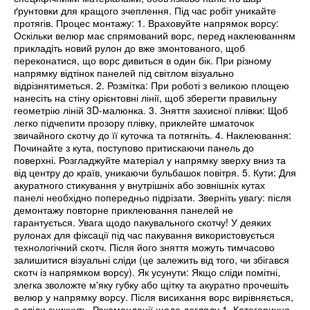
ґрунтовки для кращого зчеплення. Під час робіт уникайте
протягів. Процес монтажу: 1. Враховуйте напрямок ворсу:
Оскільки велюр має спрямований ворс, перед наклеюванням
прикладіть новий рулон до вже змонтованого, щоб
переконатися, що ворс дивиться в один бік. При різному
напрямку відтінок панелей під світлом візуально
відрізнятиметься. 2. Розмітка: При роботі з великою площею
нанесіть на стіну орієнтовні лінії, щоб зберегти правильну
геометрію ліній 3D-малюнка. 3. Зняття захисної плівки: Щоб
легко підчепити прозору плівку, приклейте шматочок
звичайного скотчу до її куточка та потягніть. 4. Наклеювання:
Починайте з кута, поступово притискаючи панель до
поверхні. Розгладжуйте матеріал у напрямку зверху вниз та
від центру до країв, уникаючи бульбашок повітря. 5. Кути: Для
акуратного стикування у внутрішніх або зовнішніх кутах
панелі необхідно попередньо підрізати. Зверніть увагу: після
демонтажу повторне приклеювання панелей не
гарантується. Увага щодо пакувального скотчу! У деяких
рулонах для фіксації під час пакування використовується
технологічний скотч. Після його зняття можуть тимчасово
залишитися візуальні сліди (це залежить від того, чи збігався
скотч із напрямком ворсу). Як усунути: Якщо сліди помітні,
злегка зволожте м'яку губку або щітку та акуратно прочешіть
велюр у напрямку ворсу. Після висихання ворс вирівняється,
а сліди зникнуть. Рекомендації щодо догляду 1. Категорично