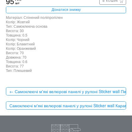
95
В КОШИК
шт
Дізнатися знижку
Матеріал: Спінений поліпропілен
Колір: Жовтий
Тип: Самоклеюча основа
Висота: 30
Товщина: 0.5
Колір: Чорний
Колір: Блакитний
Колір: Оранжевий
Висота: 70
Довжина: 70
Товщина: 0.6
Висота: 77
Тип: Плюшевий
← Самоклеючі м'які велюрові панелі у рулоні Sticker wall П
Самоклеючі м'які велюрові панелі у рулоні Sticker wall Кар