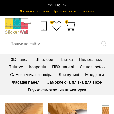
Укр |
Eng
|
ру
Доставка і оплата
Про компанію
Контакти
0
0
3D панелі
Шпалери
Плитка
Підлога пазл
Плінтус
Ковролін
ПВХ панелі
Стінові рейки
Самоклеюча екошкіра
Для вулиці
Молдинги
Фасадні панелі
Самоклеюча плівка для вікон
Гнучка самоклеяча штукатурка