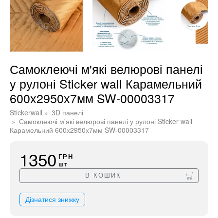
Самоклеючі м'які велюрові панелі
у рулоні Sticker wall Карамельний
600х2950х7мм SW-00003317
Stickerwall
3D панелі
Самоклеючі м'які велюрові панелі у рулоні Sticker wall
Карамельний 600х2950х7мм SW-00003317
1350
ГРН
шт
В КОШИК
Дізнатися знижку