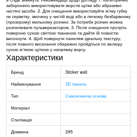
заборонено використовувати жорсткі щітки або абразивні
чистячі засоби. 2. Для очищення використовуйте м'яку губку
чи серветку, змочену у чистій воді або в легкому безбарвному
(прозорому) мильному розчині. За потреби розчин можна
розпилювати пульверизатором. 3. Після очищення протріть
поверхню сухою світлою тканиною та дайте їй повністю
висохнути. 4. Щоб повернути панелям ідеальну текстуру,
після повного висихання обережно пройдіться по велюру
сухою м'якою щіткою у напрямку ворсу.
Характеристики
Бренд
Sticker wall
Найменування
3D панель
Тип
Самоклеюча основа
Матеріал
Стилізація
Довжина
295