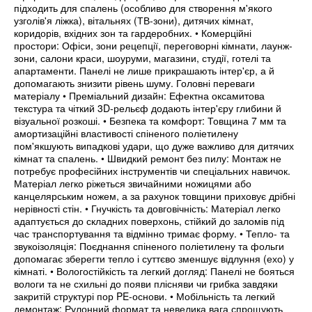
підходить для спалень (особливо для створення м'якого
узголів'я ліжка), вітальнях (ТВ-зони), дитячих кімнат,
коридорів, вхідних зон та гардеробних. • Комерційні
простори: Офіси, зони рецепції, переговорні кімнати, лаунж-
зони, салони краси, шоуруми, магазини, студії, готелі та
апартаменти. Панелі не лише прикрашають інтер'єр, а й
допомагають знизити рівень шуму. Головні переваги
матеріалу • Преміальний дизайн: Ефектна оксамитова
текстура та чіткий 3D-рельєф додають інтер'єру глибини й
візуальної розкоші. • Безпека та комфорт: Товщина 7 мм та
амортизаційні властивості спіненого поліетилену
пом'якшують випадкові удари, що дуже важливо для дитячих
кімнат та спалень. • Швидкий ремонт без пилу: Монтаж не
потребує професійних інструментів чи спеціальних навичок.
Матеріал легко ріжеться звичайними ножицями або
канцелярським ножем, а за рахунок товщини приховує дрібні
нерівності стін. • Гнучкість та довговічність: Матеріал легко
адаптується до складних поверхонь, стійкий до заломів під
час транспортування та відмінно тримає форму. • Тепло- та
звукоізоляція: Поєднання спіненого поліетилену та фольги
допомагає зберегти тепло і суттєво зменшує відлуння (ехо) у
кімнаті. • Вологостійкість та легкий догляд: Панелі не бояться
вологи та не схильні до появи плісняви чи грибка завдяки
закритій структурі пор PE-основи. • Мобільність та легкий
демонтаж: Рулонний формат та невелика вага спрощують