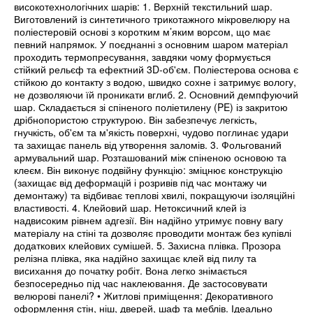
високотехнологічних шарів: 1. Верхній текстильний шар.
Виготовлений із синтетичного трикотажного мікровелюру на
поліестеровій основі з коротким м’яким ворсом, що має
певний напрямок. У поєднанні з основним шаром матеріал
проходить термопресування, завдяки чому формується
стійкий рельєф та ефектний 3D-об'єм. Поліестерова основа є
стійкою до контакту з водою, швидко сохне і затримує вологу,
не дозволяючи їй проникати вглиб. 2. Основний демпфуючий
шар. Складається зі спіненого поліетилену (PE) із закритою
дрібнопористою структурою. Він забезпечує легкість,
гнучкість, об'єм та м'якість поверхні, чудово поглинає удари
та захищає панель від утворення заломів. 3. Фольгований
армувальний шар. Розташований між спіненою основою та
клеєм. Він виконує подвійну функцію: зміцнює конструкцію
(захищає від деформацій і розривів під час монтажу чи
демонтажу) та відбиває теплові хвилі, покращуючи ізоляційні
властивості. 4. Клейовий шар. Нетоксичний клей із
надвисоким рівнем адгезії. Він надійно утримує повну вагу
матеріалу на стіні та дозволяє проводити монтаж без купівлі
додаткових клейових сумішей. 5. Захисна плівка. Прозора
релізна плівка, яка надійно захищає клей від пилу та
висихання до початку робіт. Вона легко знімається
безпосередньо під час наклеювання. Де застосовувати
велюрові панелі? • Житлові приміщення: Декоративного
оформлення стін, ніш, дверей, шаф та меблів. Ідеально