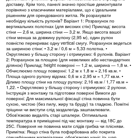
доставку. Крім того, панелі значно простіше демонтувати
порівняно з класичними матеріалами, що є ідеальним
рішенням для орендованого житла. Як розрахувати
необхідну кількість рулонів? Варіант 1: Розрахунок по
вертикальних полотнах (для високих стін) Приклад: висота
стіни — 2,6 м, ширина стіни — 3,2 м. Якщо висота вашої
стіни менша за довжину рулону (2,95 м), один рулон
повністю перекриває одну vertical смугу. Розрахунок ведеться
за шириною стіни: • 3,2 м / 0,6 м = 5,33 полотна. •
Округляємо у більшу сторону і отримуємо: 6 рулонів. Варіант
2: Розрахунок за площею (для невеликих або нестандартних
ділянок) Приклад: height поверхні — 1,2 м, ширина — 1,8 м. •
Обчислюємо площу поверхні: 1,2 м х 1,8 м = 2,16 кв.м. •
Площа одного рулону відома: 0,6 м х 2,95 м = 1,77 кв.м. •
Ділимо площу стіни на площу рулону: 2,16 кв.м / 1,77 кв.м =
1,22. • Округляємо у більшу сторону і отримуємо: 2 рулони.
Інструкція з монтажу та підготовки поверхні Вимоги до
поверхні: Для максимальної фіксації стіна повинна бути
сухою, чистою (без пилу, жиру та бруду) та гладкою. Помітні
тріщини чи виступи слід заздалегідь зашпаклювати.
Обов'язково видаліть старі шпалери. Оптимальна
температура в приміщенні під час монтажу — від 18С до
25С. Поверхня не повинна мати слідів грибка чи плісняви.
Примітка: Якщо стіна була пофарбована або покрита
специфічними матеріалами, обов'язково наніс іть шар