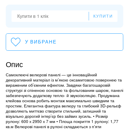
КУПИТИ
У ВИБРАНЕ
Опис
Самоклеючі велюрові панелі — це інноваційний
декоративний матеріал із м’якою оксамитовою поверхнею та
вираженим об’ємним ефектом. Завдяки багатошаровій
структурі зі спіненою основою та фольгованим шаром, панелі
забезпечують додаткову тепло- й звукоізоляцію. Продумана
клейова основа робить монтаж максимально швидким та
простим. Елегантна фактура велюру та глибокий 3D-рельєф
дозволяють миттєво створити стильний, затишний та
візуально дорогий інтер’єр без зайвих зусиль. • Розмір
рулону: 600 х 2950 х 7 мм • Площа покриття 1 рулону: 1,77
кв.м Велюрові панелі в рулоні складаються з п'яти